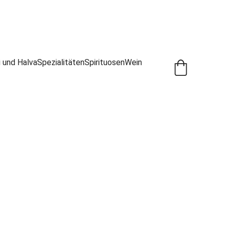
i und Halva
Spezialitäten
Spirituosen
Wein