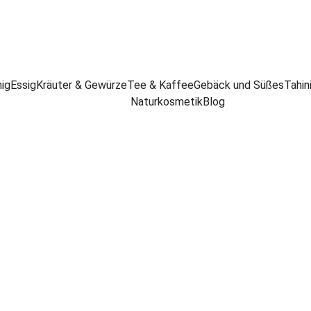
ig
Essig
Kräuter & Gewürze
Tee & Kaffee
Gebäck und Süßes
Tahin
Naturkosmetik
Blog